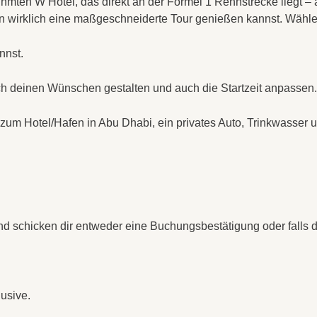
mten W Hotel, das direkt an der Formel 1 Rennstrecke liegt – 
en wirklich eine maßgeschneiderte Tour genießen kannst. Wähle d
nnst.
ch deinen Wünschen gestalten und auch die Startzeit anpassen.
d zum Hotel/Hafen in Abu Dhabi, ein privates Auto, Trinkwasser
nd schicken dir entweder eine Buchungsbestätigung oder falls de
usive.